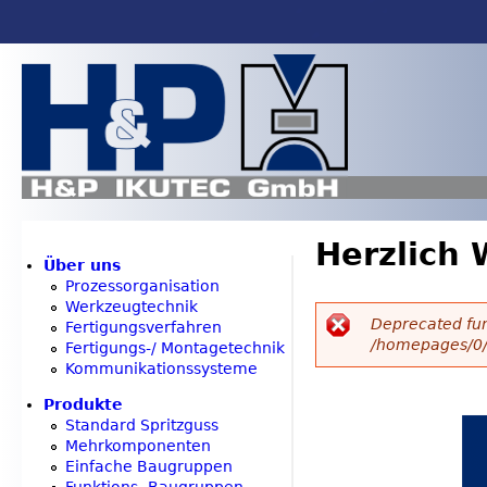
Jump to navigation
Herzlich
Über uns
Prozessorganisation
Werkzeugtechnik
Deprecated fu
Fertigungsverfahren
/homepages/0/
Fertigungs-/ Montagetechnik
E
Kommunikationssysteme
r
Produkte
Standard Spritzguss
Mehrkomponenten
r
Einfache Baugruppen
Funktions- Baugruppen