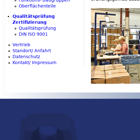
o
Oberflächenteile
r
Qualitätsprüfung
Zertifizierung
Qualitätsprüfung
m
DIN ISO 9001
e
Vertrieb
Standort/ Anfahrt
s
Datenschutz
Kontakt/ Impressum
s
a
g
e