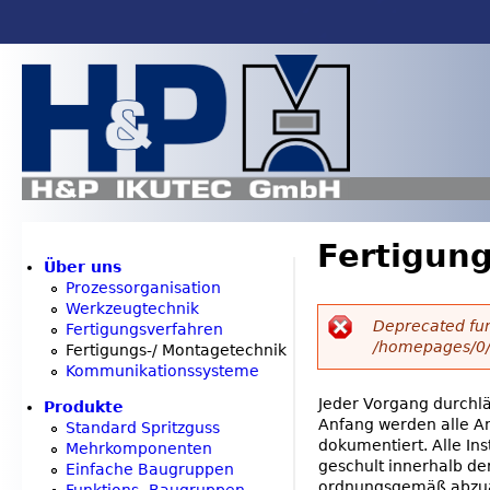
Jump to navigation
Fertigun
Über uns
Prozessorganisation
Werkzeugtechnik
Deprecated fu
Fertigungsverfahren
/homepages/0/
Fertigungs-/ Montagetechnik
E
Kommunikationssysteme
Jeder Vorgang durchlä
r
Produkte
Anfang werden alle A
Standard Spritzguss
dokumentiert. Alle I
Mehrkomponenten
r
geschult innerhalb de
Einfache Baugruppen
ordnungsgemäß abzuar
Funktions- Baugruppen